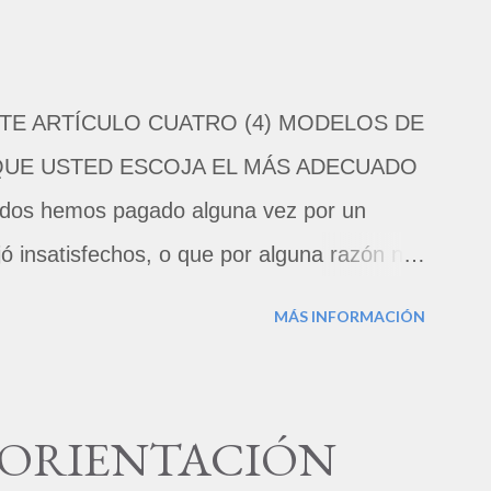
STE ARTÍCULO CUATRO (4) MODELOS DE
QUE USTED ESCOJA EL MÁS ADECUADO
s hemos pagado alguna vez por un
jó insatisfechos, o que por alguna razón no
tió. Pero, según diversos estudios, sólo
MÁS INFORMACIÓN
echos se toma la molestia de redactar una
Los que sí lo hacen, muchas veces
r su malestar, e incluso logran a veces la
E ORIENTACIÓN
 personas se sienten incómodas cuando