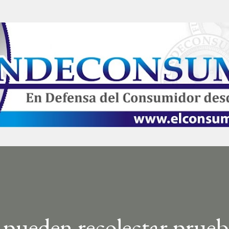
Ir al contenido principal
pueden recolectar prueb