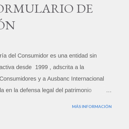
FORMULARIO DE
en porque creen que están llevando a cabo
 asumir la inutilidad de su acción. Sin
ÓN
 obtiene el servicio o el producto por el
e quejarse de manera adecuada. El
 las personas que tienen razones para
el Consumidor es una entidad sin
.
tiva desde 1999 , adscrita a la
Consumidores y a Ausbanc Internacional
 en la defensa legal del patrimonio
s la Unidad Básica de Consumo (UBC). Somos
MÁS INFORMACIÓN
ental (ONG) prestadora del Servicio de
nción de reclamaciones de consumo, que