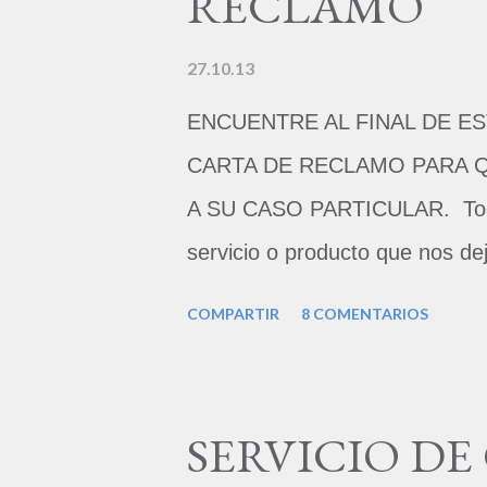
RECLAMO
27.10.13
ENCUENTRE AL FINAL DE E
CARTA DE RECLAMO PARA 
A SU CASO PARTICULAR. Todo
servicio o producto que nos de
cumple con lo que se nos prome
COMPARTIR
8 COMENTARIOS
un 4% de los clientes insatisf
carta de queja o de reclamo. 
consiguen una compensación po
SERVICIO D
devolución del dinero. Muchas