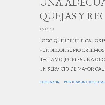
UNA ADECUA
SERVICIOS Consultoría en Der
Familia: Reclamaciones de Co
QUEJAS Y R
. Acciones de Protección al Co
Publicidad Engañosa, Cobro Arb
16.11.19
Derechos de Petición. Acciones 
LOGO QUE IDENTIFICA LOS
FUNDECONSUMO CREEMOS Q
RECLAMO (PQR) ES UNA OP
UN SERVICIO DE MAYOR CALIDAD
clientes pueden ayudar a tu em
COMPARTIR
PUBLICAR UN COMENTA
internet, las nuevas tecnologí
que los clientes hoy día sean 