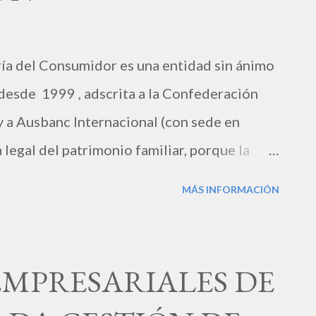
l Consumidor es una entidad sin ánimo
esde 1999 , adscrita a la Confederación
a Ausbanc Internacional (con sede en
 legal del patrimonio familiar, porque la
e Consumo (UBC). Somos una Organización No
MÁS INFORMACIÓN
 del Servicio de Orientación Jurídica y la
consumo, que cuenta con un equipo de
plia experiencia. Su director ejecutivo es el
EMPRESARIALES DE
EZ RICARDO. PORTAFOLIO DE