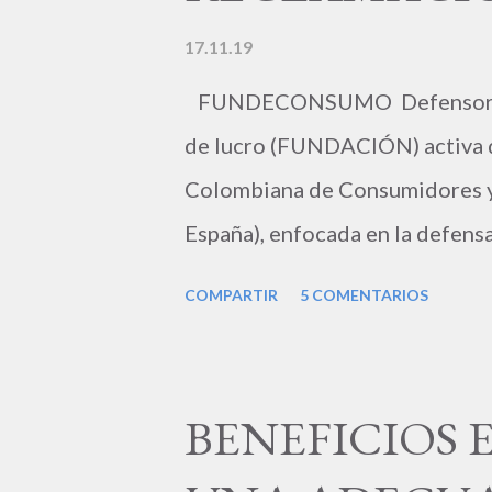
17.11.19
FUNDECONSUMO Defensoría de
de lucro (FUNDACIÓN) activa d
Colombiana de Consumidores y 
España), enfocada en la defensa
familia es la Unidad Básica d
COMPARTIR
5 COMENTARIOS
Gubernamental (ONG) prestadora
atención de reclamaciones de 
profesionales del derecho de am
BENEFICIOS 
letrado FERNANDO H. FLÓR