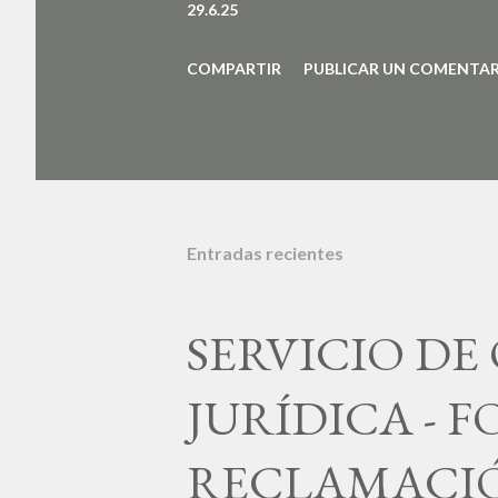
29.6.25
d
a
COMPARTIR
PUBLICAR UN COMENTA
s
Entradas recientes
SERVICIO DE
JURÍDICA - 
RECLAMACI