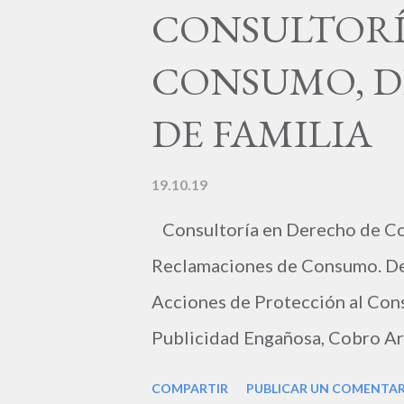
tienen una buena experiencia c
CONSULTORÍ
demuestran a través de su leal
CONSUMO, D
presenta quejas o ha tenido un
investigación reciente, el 13% 
DE FAMILIA
con 15 o más personas. Por lo a
prioridad ya que son ellos qui
19.10.19
logre el éxito o por el contrario
Consultoría en Derecho de Con
feliz puede compartir su buena e
Reclamaciones de Consumo. D
Acciones de Protección al Con
Publicidad Engañosa, Cobro Arb
Derechos de Petición. Acciones
COMPARTIR
PUBLICAR UN COMENTA