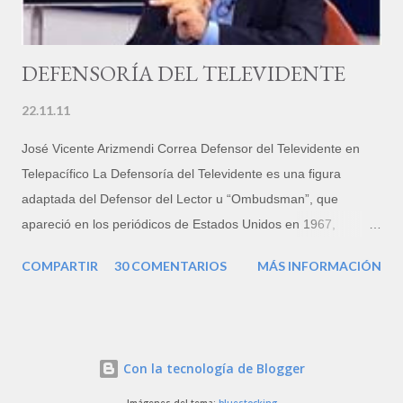
DEFENSORÍA DEL TELEVIDENTE
22.11.11
José Vicente Arizmendi Correa Defensor del Televidente en
Telepacífico La Defensoría del Televidente es una figura
adaptada del Defensor del Lector u “Ombudsman”, que
apareció en los periódicos de Estados Unidos en 1967,
inspirado a su vez en el funcionario que, en Suecia,
COMPARTIR
30 COMENTARIOS
MÁS INFORMACIÓN
representaba al público ante las distintas instituciones del
Gobierno y el Parlamento, desde 1809. En Colombia, el primer
medio de comunicación que creó esta figura fue El Tiempo, de
Bogotá, en el año 2000. En la televisión colombiana existe el
Con la tecnología de Blogger
defensor del televidente desde 1996. La misma norma que
autorizó la televisión privada, le dio vida: “Los operadores