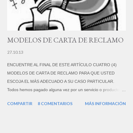
MODELOS DE CARTA DE RECLAMO
27.10.13
ENCUENTRE AL FINAL DE ESTE ARTÍCULO CUATRO (4)
MODELOS DE CARTA DE RECLAMO PARA QUE USTED
ESCOJA EL MÁS ADECUADO A SU CASO PARTICULAR.
Todos hemos pagado alguna vez por un servicio o producto
que nos dejó insatisfechos, o que por alguna razón no cumple
COMPARTIR
8 COMENTARIOS
MÁS INFORMACIÓN
con lo que se nos prometió. Pero, según diversos estudios,
sólo un 4% de los clientes insatisfechos se toma la molestia de
redactar una carta de queja o de reclamo. Los que sí lo hacen,
muchas veces consiguen una compensación por su malestar,