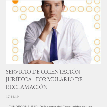
e incluso logran a veces la devolución del dinero. Muchas
personas se sienten incómodas cuando deben presentan una
queja, bien porque creen que están llevando a cabo un
esfuerzo desagradable, o por asumir la inutilidad de su acción.
Sin embargo, cuando una persona no obtiene el servicio o el
producto por el que ha pagado, es conveniente quejarse de
manera adecuada. El problema es que la mayoría de las
personas que tienen razones para quejarse no lo hacen,
genera...
SERVICIO DE ORIENTACIÓN
JURÍDICA - FORMULARIO DE
RECLAMACIÓN
17.11.19
FUNDECONSUMO Defensoría del Consumidor es una