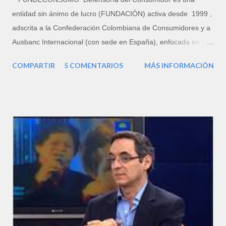
entidad sin ánimo de lucro (FUNDACIÓN) activa desde 1999 ,
adscrita a la Confederación Colombiana de Consumidores y a
Ausbanc Internacional (con sede en España), enfocada en la
defensa legal del patrimonio familiar, porque la familia es la
COMPARTIR
5 COMENTARIOS
MÁS INFORMACIÓN
Unidad Básica de Consumo (UBC). Somos una Organización
No Gubernamental (ONG) prestadora del Servicio de
Orientación Jurídica y la atención de reclamaciones de
consumo, que cuenta con un equipo de profesionales del
derecho de amplia experiencia. Su director ejecutivo es el
letrado FERNANDO H. FLÓREZ RICARDO. PORTAFOLIO
DE SERVICIOS Consultoría en Derecho del Consumo,
Derecho Civil y de Familia: Reclamaciones de Consumo.
Denuncias ante la SUPERINDUSTRIA . Acciones de Protección
al Consumidor por Incumplimiento de Garantías, Publicidad
Engañosa, Cobro Arbitrario y Cláusulas Abusivas en Contratos.
Derechos de Petición. Acciones de Tutela. Protecci...