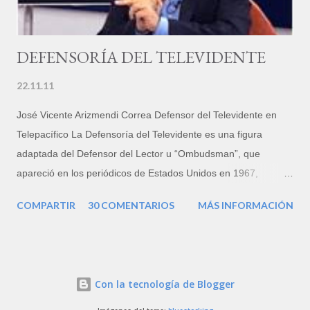
Derechos de Petición. Acciones de Tutela. Protecci...
DEFENSORÍA DEL TELEVIDENTE
22.11.11
José Vicente Arizmendi Correa Defensor del Televidente en
Telepacífico La Defensoría del Televidente es una figura
adaptada del Defensor del Lector u “Ombudsman”, que
apareció en los periódicos de Estados Unidos en 1967,
inspirado a su vez en el funcionario que, en Suecia,
COMPARTIR
30 COMENTARIOS
MÁS INFORMACIÓN
representaba al público ante las distintas instituciones del
Gobierno y el Parlamento, desde 1809. En Colombia, el primer
medio de comunicación que creó esta figura fue El Tiempo, de
Bogotá, en el año 2000. En la televisión colombiana existe el
Con la tecnología de Blogger
defensor del televidente desde 1996. La misma norma que
autorizó la televisión privada, le dio vida: “Los operadores