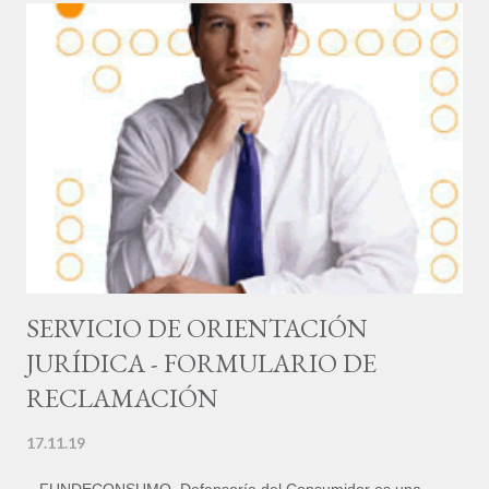
e incluso logran a veces la devolución del dinero. Muchas
personas se sienten incómodas cuando deben presentan una
queja, bien porque creen que están llevando a cabo un
esfuerzo desagradable, o por asumir la inutilidad de su acción.
Sin embargo, cuando una persona no obtiene el servicio o el
producto por el que ha pagado, es conveniente quejarse de
manera adecuada. El problema es que la mayoría de las
personas que tienen razones para quejarse no lo hacen,
genera...
SERVICIO DE ORIENTACIÓN
JURÍDICA - FORMULARIO DE
RECLAMACIÓN
17.11.19