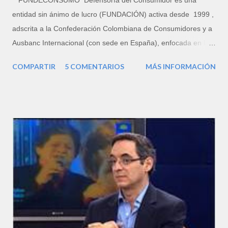
FUNDECONSUMO Defensoría del Consumidor es una
entidad sin ánimo de lucro (FUNDACIÓN) activa desde 1999 ,
adscrita a la Confederación Colombiana de Consumidores y a
Ausbanc Internacional (con sede en España), enfocada en la
defensa legal del patrimonio familiar, porque la familia es la
COMPARTIR
5 COMENTARIOS
MÁS INFORMACIÓN
Unidad Básica de Consumo (UBC). Somos una Organización
No Gubernamental (ONG) prestadora del Servicio de
Orientación Jurídica y la atención de reclamaciones de
consumo, que cuenta con un equipo de profesionales del
derecho de amplia experiencia. Su director ejecutivo es el
letrado FERNANDO H. FLÓREZ RICARDO. PORTAFOLIO
DE SERVICIOS Consultoría en Derecho del Consumo,
Derecho Civil y de Familia: Reclamaciones de Consumo.
Denuncias ante la SUPERINDUSTRIA . Acciones de Protección
al Consumidor por Incumplimiento de Garantías, Publicidad
Engañosa, Cobro Arbitrario y Cláusulas Abusivas en Contratos.