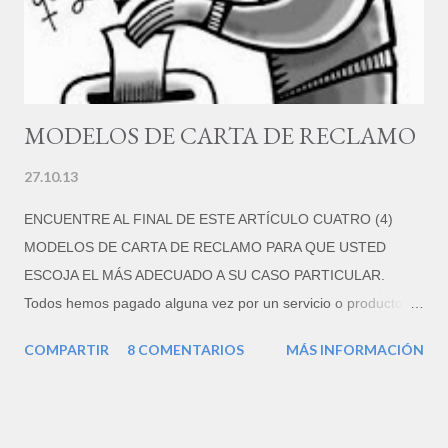
m
e
n
t
a
r
MODELOS DE CARTA DE RECLAMO
i
o
27.10.13
ENCUENTRE AL FINAL DE ESTE ARTÍCULO CUATRO (4)
MODELOS DE CARTA DE RECLAMO PARA QUE USTED
ESCOJA EL MÁS ADECUADO A SU CASO PARTICULAR.
Todos hemos pagado alguna vez por un servicio o producto
que nos dejó insatisfechos, o que por alguna razón no cumple
COMPARTIR
8 COMENTARIOS
MÁS INFORMACIÓN
con lo que se nos prometió. Pero, según diversos estudios,
sólo un 4% de los clientes insatisfechos se toma la molestia de
redactar una carta de queja o de reclamo. Los que sí lo hacen,
muchas veces consiguen una compensación por su malestar,