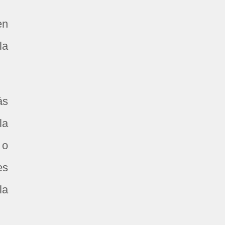
en
la
ás
la
 o
es
la