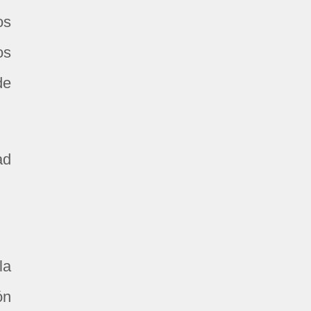
os
os
de
ad
la
ón