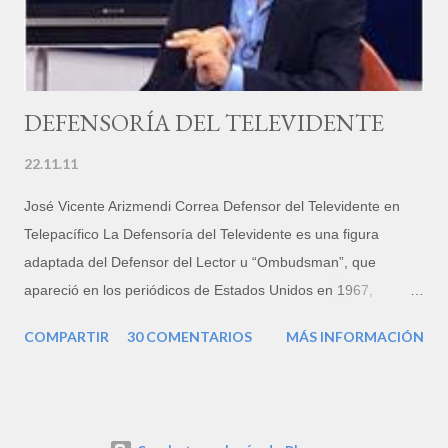
Engañosa, Cobro Arbitrario y Cláusulas Abusivas en Contratos.
Derechos de Petición. Acciones de Tutela. Protecci...
DEFENSORÍA DEL TELEVIDENTE
22.11.11
José Vicente Arizmendi Correa Defensor del Televidente en
Telepacífico La Defensoría del Televidente es una figura
adaptada del Defensor del Lector u “Ombudsman”, que
apareció en los periódicos de Estados Unidos en 1967,
inspirado a su vez en el funcionario que, en Suecia,
COMPARTIR
30 COMENTARIOS
MÁS INFORMACIÓN
representaba al público ante las distintas instituciones del
Gobierno y el Parlamento, desde 1809. En Colombia, el primer
medio de comunicación que creó esta figura fue El Tiempo, de
Bogotá, en el año 2000. En la televisión colombiana existe el