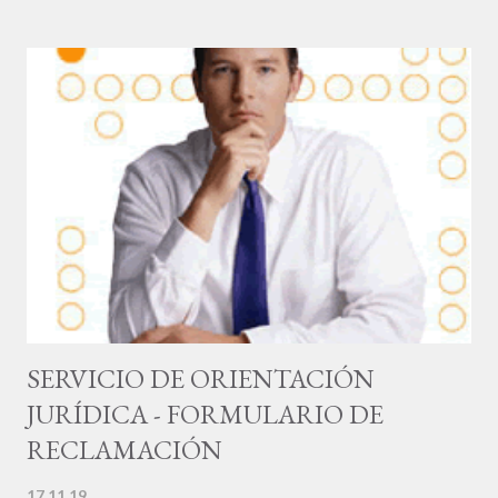
redactar una carta de queja o de reclamo. Los que sí lo hacen,
muchas veces consiguen una compensación por su malestar,
e incluso logran a veces la devolución del dinero. Muchas
personas se sienten incómodas cuando deben presentan una
queja, bien porque creen que están llevando a cabo un
esfuerzo desagradable, o por asumir la inutilidad de su acción.
Sin embargo, cuando una persona no obtiene el servicio o el
producto por el que ha pagado, es conveniente quejarse de
manera adecuada. El problema es que la mayoría de las
personas que tienen razones para quejarse no lo hacen,
genera...
SERVICIO DE ORIENTACIÓN
JURÍDICA - FORMULARIO DE
RECLAMACIÓN
17.11.19