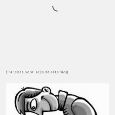
P
u
b
Entradas populares de este blog
l
i
c
a
r
u
n