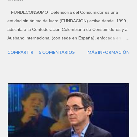
FUNDECONSUMO Defensoría del Consumidor es una
entidad sin ánimo de lucro (FUNDACIÓN) activa desde 1999 ,
adscrita a la Confederación Colombiana de Consumidores y a
Ausbanc Internacional (con sede en España), enfocada en la
defensa legal del patrimonio familiar, porque la familia es la
COMPARTIR
5 COMENTARIOS
MÁS INFORMACIÓN
Unidad Básica de Consumo (UBC). Somos una Organización
No Gubernamental (ONG) prestadora del Servicio de
Orientación Jurídica y la atención de reclamaciones de
consumo, que cuenta con un equipo de profesionales del
derecho de amplia experiencia. Su director ejecutivo es el
letrado FERNANDO H. FLÓREZ RICARDO. PORTAFOLIO
DE SERVICIOS Consultoría en Derecho del Consumo,
Derecho Civil y de Familia: Reclamaciones de Consumo.
Denuncias ante la SUPERINDUSTRIA . Acciones de Protección
al Consumidor por Incumplimiento de Garantías, Publicidad