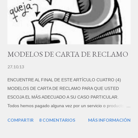
c
o
m
e
n
t
a
r
MODELOS DE CARTA DE RECLAMO
i
o
27.10.13
ENCUENTRE AL FINAL DE ESTE ARTÍCULO CUATRO (4)
MODELOS DE CARTA DE RECLAMO PARA QUE USTED
ESCOJA EL MÁS ADECUADO A SU CASO PARTICULAR.
Todos hemos pagado alguna vez por un servicio o producto
que nos dejó insatisfechos, o que por alguna razón no cumple
COMPARTIR
8 COMENTARIOS
MÁS INFORMACIÓN
con lo que se nos prometió. Pero, según diversos estudios,
sólo un 4% de los clientes insatisfechos se toma la molestia de